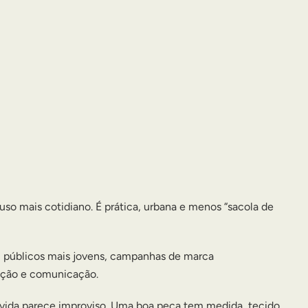
o mais cotidiano. É prática, urbana e menos “sacola de
 públicos mais jovens, campanhas de marca
ação e comunicação.
lvida parece improviso. Uma boa peça tem medida, tecido